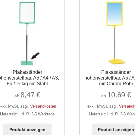
Plakatständer
Plakatständer
henverstellbar, A5 / A4 / A3,
höhenverstellbar, A5 / A
Fuß eckig mit Stahl
mit Chrom-Rohr
8,47
€
10,69
€
ab
ab
exkl. MwSt.
zzgl.
Versandkosten
exkl. MwSt.
zzgl.
Versandk
Lieferzeit:
i. d. R. 3-5 Werktage
Lieferzeit:
i. d. R. 3-5 Wer
Dieses
Produkt
Produkt anzeigen
Produkt anzeigen