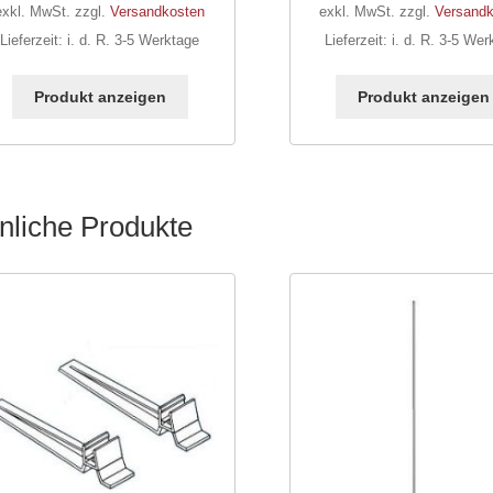
exkl. MwSt.
zzgl.
Versandkosten
exkl. MwSt.
zzgl.
Versandk
Lieferzeit:
i. d. R. 3-5 Werktage
Lieferzeit:
i. d. R. 3-5 Wer
Dieses
Produkt
Produkt anzeigen
Produkt anzeigen
weist
mehrere
Varianten
auf.
Die
nliche Produkte
Optionen
können
auf
der
Produktseite
gewählt
werden