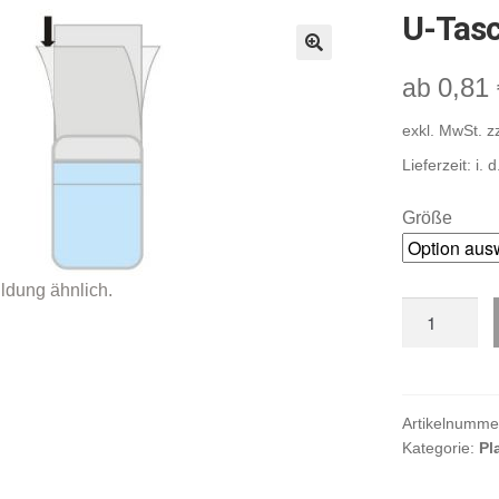
U-Tas
🔍
0,81
ab
exkl. MwSt.
z
Lieferzeit:
i. 
Größe
U-
Tasche
Menge
Artikelnumme
Kategorie:
Pl