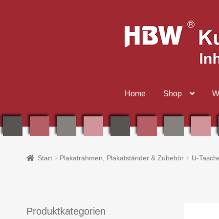
Zur
Zum
Navigation
Inhalt
springen
springen
Home
Shop
W
Start
Plakatrahmen, Plakatständer & Zubehör
U-Tasch
Produktkategorien