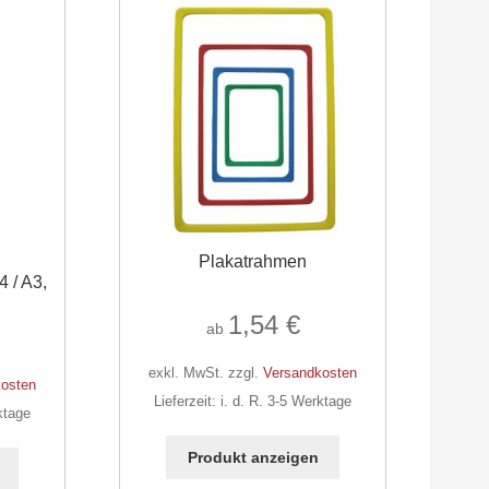
Plakatrahmen
4 / A3,
1,54
€
ab
exkl. MwSt.
zzgl.
Versandkosten
osten
Lieferzeit:
i. d. R. 3-5 Werktage
ktage
Dieses
Dieses
Produkt
Produkt anzeigen
Produkt
weist