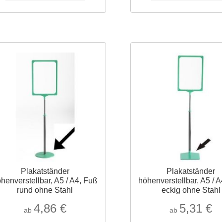
weist
mehrere
Varianten
auf.
Die
Optionen
können
auf
der
Produktseite
gewählt
werden
Plakatständer
Plakatständer
henverstellbar, A5 / A4, Fuß
höhenverstellbar, A5 / 
rund ohne Stahl
eckig ohne Stahl
4,86
€
5,31
€
ab
ab