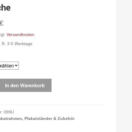
che
€
zgl.
Versandkosten
d. R. 3-5 Werktage
In den Warenkorb
r:
099U
akatrahmen, Plakatständer & Zubehör