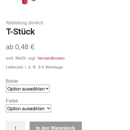
Befestigungs- & Verbindungselemente,
Deckenabhängungen, Super-Grips
Abhängesysteme & Klemmprofile,
Scannerschienen & Zubehör
T-Stück
Gehwegaufsteller, A-Standschilder,
0,48
€
ab
Klapprahmen
exkl. MwSt.
zzgl.
Versandkosten
Displaystecksysteme & Zubehör, Schilder
Lieferzeit:
i. d. R. 3-5 Werktage
Sonstiges
Breite
Warenordnungs-Systeme
Farbe
Schnäppchenmarkt
Warenkorb
T-
In den Warenkorb