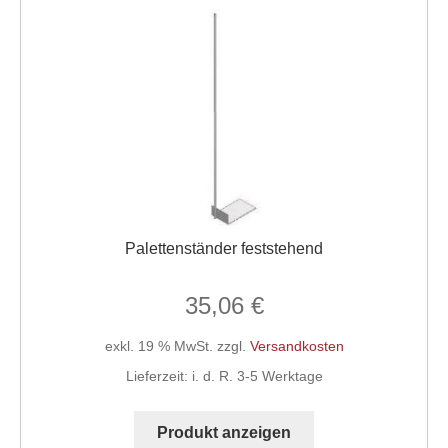
Optionen
können
auf
der
Produktseite
gewählt
werden
Palettenständer feststehend
35,06
€
exkl. 19 % MwSt.
zzgl.
Versandkosten
Lieferzeit:
i. d. R. 3-5 Werktage
Produkt anzeigen