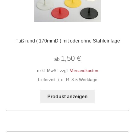
werden
Fuß rund ( 170mmD ) mit oder ohne Stahleinlage
1,50
€
ab
exkl. MwSt.
zzgl.
Versandkosten
Lieferzeit:
i. d. R. 3-5 Werktage
Dieses
Produkt
Produkt anzeigen
weist
mehrere
Varianten
auf.
Die