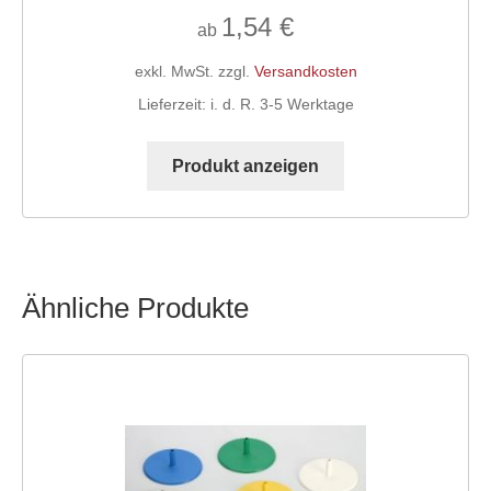
1,54
€
ab
exkl. MwSt.
zzgl.
Versandkosten
Lieferzeit:
i. d. R. 3-5 Werktage
Dieses
Produkt
Produkt anzeigen
weist
mehrere
Varianten
auf.
Die
Ähnliche Produkte
Optionen
können
auf
der
Produktseite
gewählt