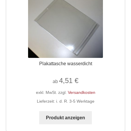
Plakattasche wasserdicht
4,51
€
ab
exkl. MwSt.
zzgl.
Versandkosten
Lieferzeit:
i. d. R. 3-5 Werktage
Dieses
Produkt
Produkt anzeigen
weist