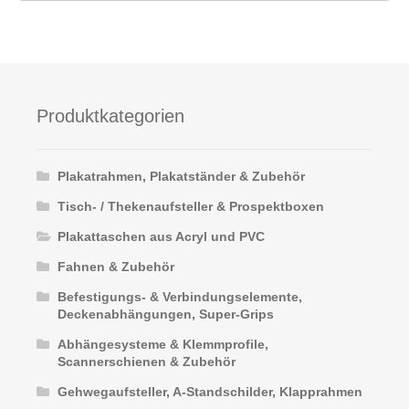
mehrere
Varianten
auf.
Die
Optionen
Produktkategorien
können
auf
der
Plakatrahmen, Plakatständer & Zubehör
Produktseite
Tisch- / Thekenaufsteller & Prospektboxen
gewählt
werden
Plakattaschen aus Acryl und PVC
Fahnen & Zubehör
Befestigungs- & Verbindungselemente,
Deckenabhängungen, Super-Grips
Abhängesysteme & Klemmprofile,
Scannerschienen & Zubehör
Gehwegaufsteller, A-Standschilder, Klapprahmen