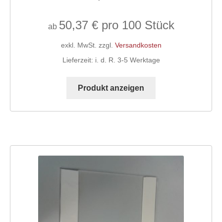
50,37
€
ab
exkl. MwSt.
zzgl.
Versandkosten
Lieferzeit:
i. d. R. 3-5 Werktage
Dieses
Produkt
Produkt anzeigen
weist
mehrere
Varianten
auf.
Die
Optionen
können
auf
der
Produktseite