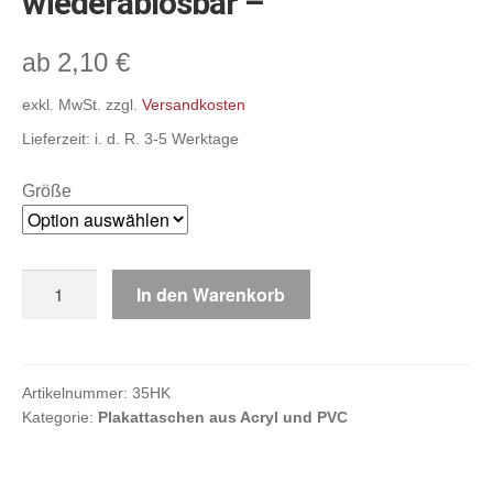
wiederablösbar –
Kasse
2,10
€
ab
exkl. MwSt.
zzgl.
Versandkosten
Ihr Konto
Lieferzeit:
i. d. R. 3-5 Werktage
Größe
Plakattasche
In den Warenkorb
mit
Kleber
-
wiederablösbar
Artikelnummer:
35HK
Kategorie:
Plakattaschen aus Acryl und PVC
-
Menge