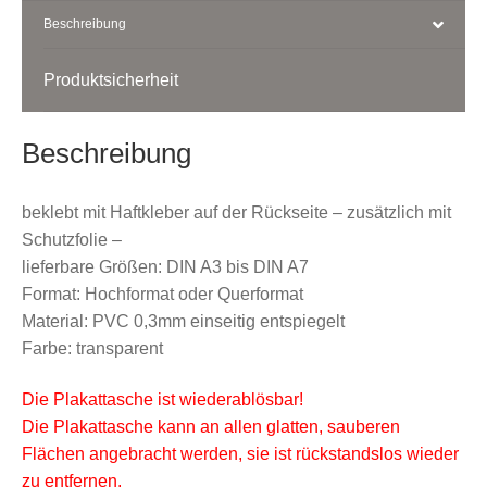
Beschreibung
Produktsicherheit
Beschreibung
beklebt mit Haftkleber auf der Rückseite – zusätzlich mit
Schutzfolie –
lieferbare Größen: DIN A3 bis DIN A7
Format: Hochformat oder Querformat
Material: PVC 0,3mm einseitig entspiegelt
Farbe: transparent
Die Plakattasche ist wiederablösbar!
Die Plakattasche kann an allen glatten, sauberen
Flächen angebracht werden, sie ist rückstandslos wieder
zu entfernen.