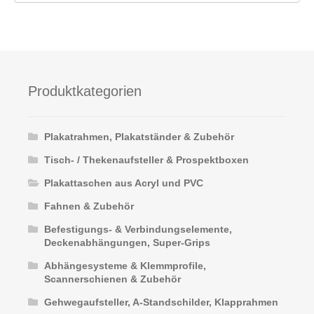
mehrere
Varianten
auf.
Die
Optionen
Produktkategorien
können
auf
der
Plakatrahmen, Plakatständer & Zubehör
Produktseite
Tisch- / Thekenaufsteller & Prospektboxen
gewählt
werden
Plakattaschen aus Acryl und PVC
Fahnen & Zubehör
Befestigungs- & Verbindungselemente,
Deckenabhängungen, Super-Grips
Abhängesysteme & Klemmprofile,
Scannerschienen & Zubehör
Gehwegaufsteller, A-Standschilder, Klapprahmen