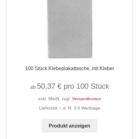
können
auf
der
Produktseite
gewählt
werden
100 Stück Klebeplakattasche, mit Kleber
50,37
€
ab
exkl. MwSt.
zzgl.
Versandkosten
Lieferzeit:
i. d. R. 3-5 Werktage
Dieses
Produkt
Produkt anzeigen
weist