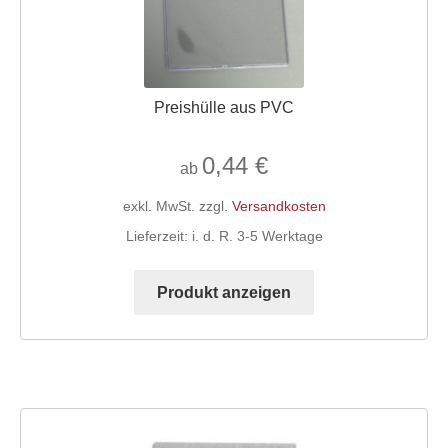
Preishülle aus PVC
0,44
€
ab
exkl. MwSt.
zzgl.
Versandkosten
Lieferzeit:
i. d. R. 3-5 Werktage
Dieses
Produkt
Produkt anzeigen
weist
mehrere
Varianten
auf.
Die
Optionen