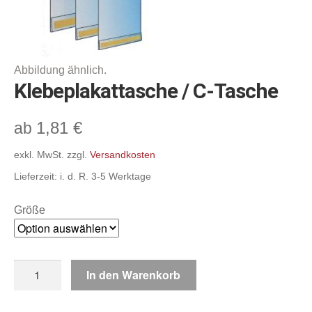
Befestigungs- & Verbindungselemente,
Deckenabhängungen, Super-Grips
Abhängesysteme & Klemmprofile,
Scannerschienen & Zubehör
Klebeplakattasche / C-Tasche
Gehwegaufsteller, A-Standschilder,
Klapprahmen
1,81
€
ab
Displaystecksysteme & Zubehör, Schilder
exkl. MwSt.
zzgl.
Versandkosten
Lieferzeit:
i. d. R. 3-5 Werktage
Sonstiges
Größe
Warenordnungs-Systeme
Schnäppchenmarkt
Klebeplakattasche
In den Warenkorb
/
Warenkorb
C-