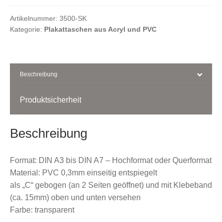
Tasche
Menge
Artikelnummer:
3500-SK
Kasse
Kategorie:
Plakattaschen aus Acryl und PVC
Ihr Konto
Beschreibung
Produktsicherheit
Beschreibung
Format: DIN A3 bis DIN A7 – Hochformat oder Querformat
Material: PVC 0,3mm einseitig entspiegelt
als „C“ gebogen (an 2 Seiten geöffnet) und mit Klebeband
(ca. 15mm) oben und unten versehen
Farbe: transparent