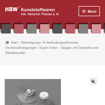
Zur
Zum
Menü
Navigation
Inhalt
springen
springen
Home
Start
Befestigungs- & Verbindungselemente,
Deckenabhängungen, Super-Grips
Sauger, mit Gewinde und
Shop
Rändelmutter
Plakatrahmen, Plakatständer & Zubehör
Tisch- / Thekenaufsteller & Prospektboxen
Plakattaschen aus Acryl und PVC
🔍
Fahnen & Zubehör