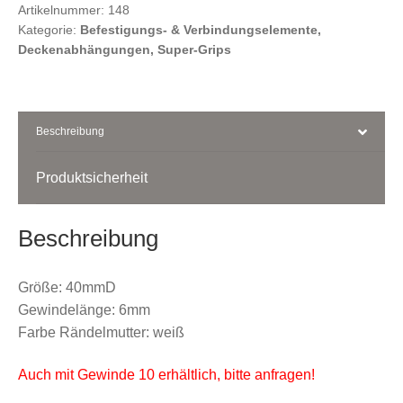
Rändelmutter
Artikelnummer:
148
Kategorie:
Befestigungs- & Verbindungselemente,
Menge
Kasse
Deckenabhängungen, Super-Grips
Ihr Konto
Beschreibung
Produktsicherheit
Beschreibung
Größe: 40mmD
Gewindelänge: 6mm
Farbe Rändelmutter: weiß
Auch mit Gewinde 10 erhältlich, bitte anfragen!