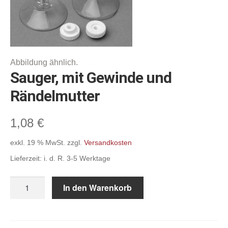
Befestigungs- & Verbindungselemente,
Deckenabhängungen, Super-Grips
Abhängesysteme & Klemmprofile,
Scannerschienen & Zubehör
Gehwegaufsteller, A-Standschilder,
Sauger, mit Gewinde und
Klapprahmen
Rändelmutter
Displaystecksysteme & Zubehör, Schilder
1,08
€
Sonstiges
exkl. 19 % MwSt.
zzgl.
Versandkosten
Warenordnungs-Systeme
Lieferzeit:
i. d. R. 3-5 Werktage
Schnäppchenmarkt
Sauger,
In den Warenkorb
mit
Gewinde
Warenkorb
und