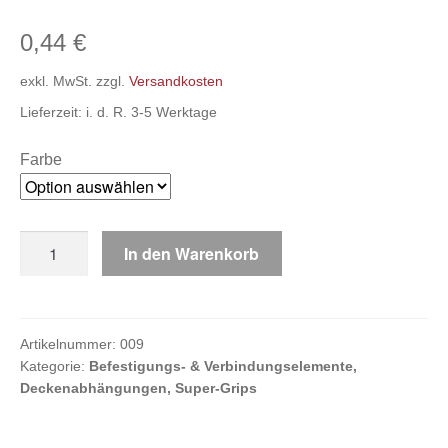
0,44
€
Kasse
exkl. MwSt.
zzgl.
Versandkosten
Lieferzeit:
i. d. R. 3-5 Werktage
Ihr Konto
Farbe
Maxi-
In den Warenkorb
Display-
Clip
ca.
60mm
Artikelnummer:
009
Kategorie:
Befestigungs- & Verbindungselemente,
x
Deckenabhängungen, Super-Grips
45mm
Menge