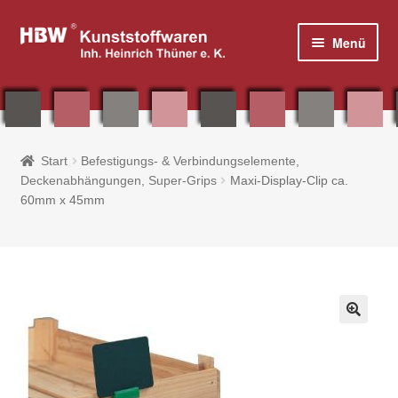
Zur
Zum
Menü
Navigation
Inhalt
springen
springen
Home
Start
Befestigungs- & Verbindungselemente,
Deckenabhängungen, Super-Grips
Maxi-Display-Clip ca.
Shop
60mm x 45mm
Plakatrahmen, Plakatständer & Zubehör
Tisch- / Thekenaufsteller & Prospektboxen
Plakattaschen aus Acryl und PVC
🔍
Fahnen & Zubehör