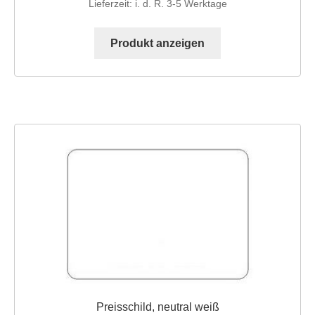
Lieferzeit:
i. d. R. 3-5 Werktage
Dieses
Produkt
Produkt anzeigen
weist
mehrere
Varianten
auf.
Die
Optionen
können
auf
der
Produktseite
gewählt
werden
Preisschild, neutral weiß