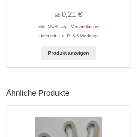
0,21
€
ab
exkl. MwSt.
zzgl.
Versandkosten
Lieferzeit:
i. d. R. 3-5 Werktage
Dieses
Produkt
Produkt anzeigen
weist
mehrere
Varianten
auf.
Die
Ähnliche Produkte
Optionen
können
auf
der
Produktseite
gewählt