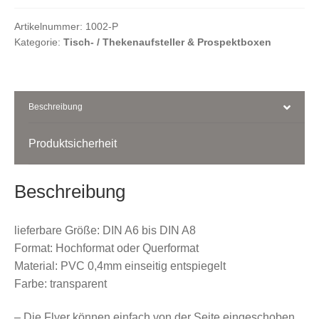
PVC
Menge
Artikelnummer:
1002-P
Kasse
Kategorie:
Tisch- / Thekenaufsteller & Prospektboxen
Ihr Konto
Beschreibung
Produktsicherheit
Beschreibung
lieferbare Größe: DIN A6 bis DIN A8
Format: Hochformat oder Querformat
Material: PVC 0,4mm einseitig entspiegelt
Farbe: transparent
– Die Flyer können einfach von der Seite eingeschoben