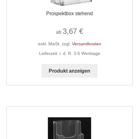
Prospektbox stehend
3,67
€
ab
exkl. MwSt.
zzgl.
Versandkosten
Lieferzeit:
i. d. R. 3-5 Werktage
Dieses
Produkt
Produkt anzeigen
weist
mehrere
Varianten
auf.
Die
Optionen
können
auf