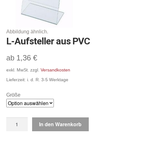
Befestigungs- & Verbindungselemente,
Deckenabhängungen, Super-Grips
Abhängesysteme & Klemmprofile,
Scannerschienen & Zubehör
L-Aufsteller aus PVC
Gehwegaufsteller, A-Standschilder,
Klapprahmen
1,36
€
ab
Displaystecksysteme & Zubehör, Schilder
exkl. MwSt.
zzgl.
Versandkosten
Lieferzeit:
i. d. R. 3-5 Werktage
Sonstiges
Größe
Warenordnungs-Systeme
Schnäppchenmarkt
L-
In den Warenkorb
Aufsteller
Warenkorb
aus