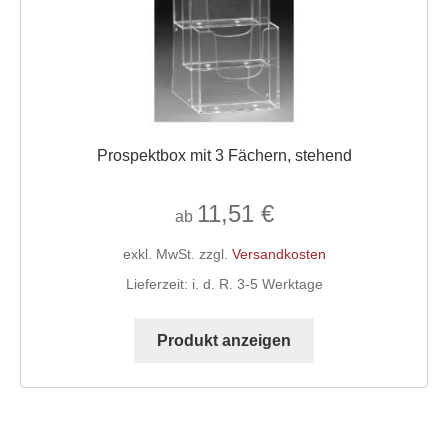
der
Produktseite
gewählt
werden
Prospektbox mit 3 Fächern, stehend
11,51
€
ab
exkl. MwSt.
zzgl.
Versandkosten
Lieferzeit:
i. d. R. 3-5 Werktage
Dieses
Produkt
Produkt anzeigen
weist
mehrere
Varianten
auf.