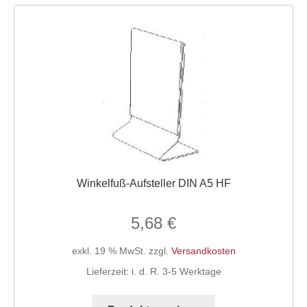
Die
Optionen
können
auf
der
Produktseite
gewählt
werden
Winkelfuß-Aufsteller DIN A5 HF
5,68
€
exkl. 19 % MwSt.
zzgl.
Versandkosten
Lieferzeit:
i. d. R. 3-5 Werktage