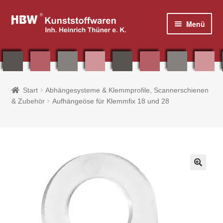
Zur
Zum
Menü
Navigation
Inhalt
springen
springen
Home
Start
Abhängesysteme & Klemmprofile, Scannerschienen
& Zubehör
Aufhängeöse für Klemmfix 18 und 28
Shop
Plakatrahmen, Plakatständer & Zubehör
Tisch- / Thekenaufsteller & Prospektboxen
🔍
Plakattaschen aus Acryl und PVC
Fahnen & Zubehör