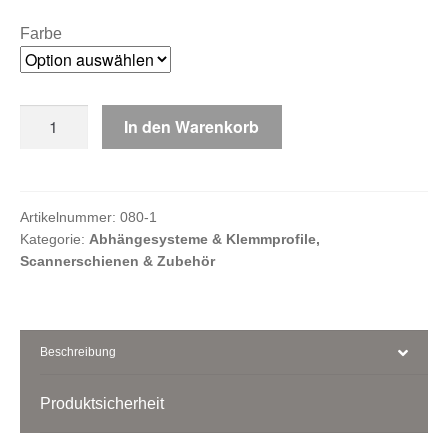
Farbe
Kasse
Ihr Konto
Aufhängeöse
In den Warenkorb
für
Klemmfix
18
und
Artikelnummer:
080-1
Kategorie:
Abhängesysteme & Klemmprofile,
28
Scannerschienen & Zubehör
Menge
Beschreibung
Produktsicherheit