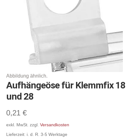
Befestigungs- & Verbindungselemente,
Deckenabhängungen, Super-Grips
Abhängesysteme & Klemmprofile,
Scannerschienen & Zubehör
Gehwegaufsteller, A-Standschilder,
Klapprahmen
Displaystecksysteme & Zubehör, Schilder
Sonstiges
Aufhängeöse für Klemmfix 18
und 28
Warenordnungs-Systeme
Schnäppchenmarkt
0,21
€
exkl. MwSt.
zzgl.
Versandkosten
Warenkorb
Lieferzeit:
i. d. R. 3-5 Werktage