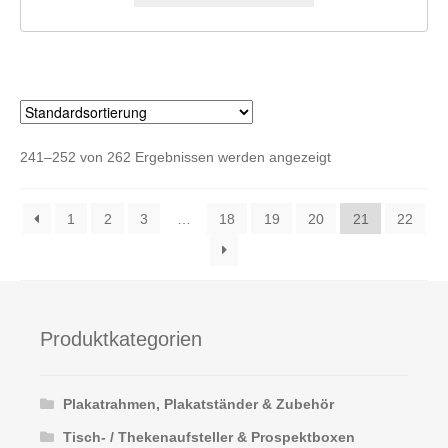
weist
mehrere
Varianten
auf.
Die
Optionen
241–252 von 262 Ergebnissen werden angezeigt
können
auf
der
1
2
3
…
18
19
20
21
22
Produktseite
gewählt
werden
Produktkategorien
Plakatrahmen, Plakatständer & Zubehör
Tisch- / Thekenaufsteller & Prospektboxen