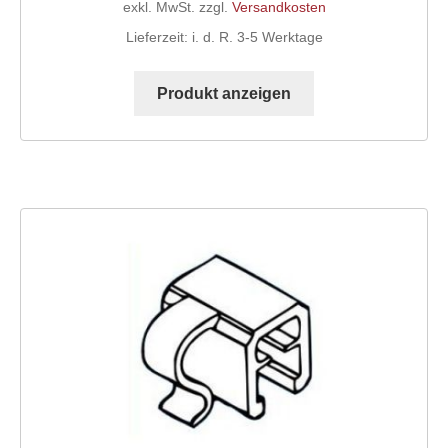
exkl. MwSt.
zzgl.
Versandkosten
Lieferzeit:
i. d. R. 3-5 Werktage
Kasse
Dieses
Produkt
Produkt anzeigen
Ihr Konto
weist
mehrere
Varianten
auf.
Die
Optionen
können
auf
der
Produktseite
gewählt
werden