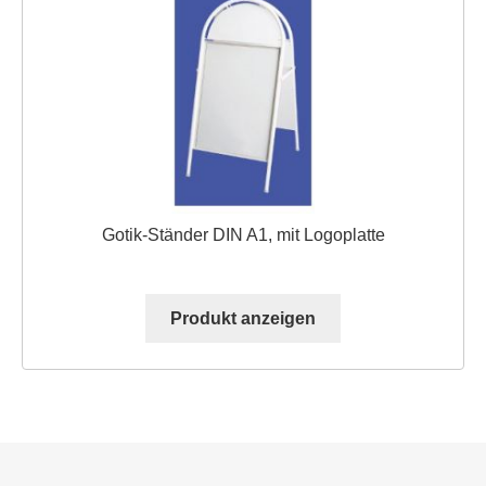
können
auf
der
Produktseite
gewählt
werden
Gotik-Ständer DIN A1, mit Logoplatte
Produkt anzeigen