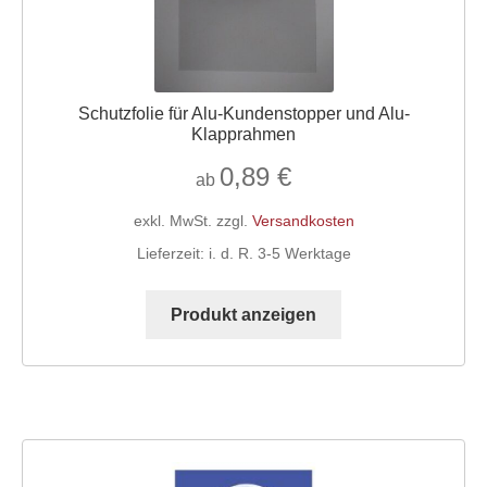
Schutzfolie für Alu-Kundenstopper und Alu-
Klapprahmen
0,89
€
ab
exkl. MwSt.
zzgl.
Versandkosten
Lieferzeit:
i. d. R. 3-5 Werktage
Dieses
Produkt
Produkt anzeigen
weist
mehrere
Varianten
auf.
Die
Optionen