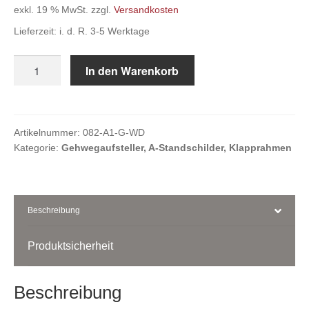
exkl. 19 % MwSt.
zzgl.
Versandkosten
Kasse
Lieferzeit:
i. d. R. 3-5 Werktage
ALU-
In den Warenkorb
Ihr Konto
Kundenstopper
DIN
A1
-
Artikelnummer:
082-A1-G-WD
Kategorie:
Gehwegaufsteller, A-Standschilder, Klapprahmen
WASSERDICHT-
Menge
Beschreibung
Produktsicherheit
Beschreibung