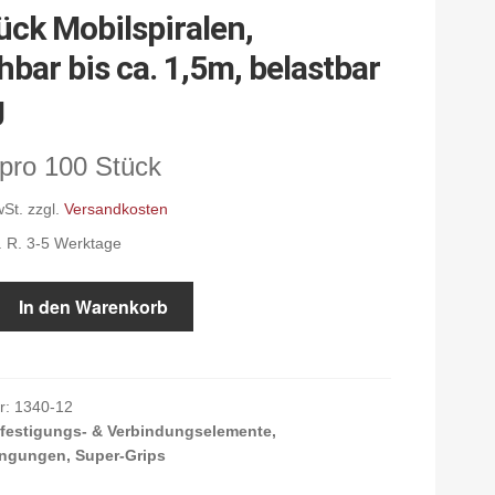
ück Mobilspiralen,
hbar bis ca. 1,5m, belastbar
g
wSt.
zzgl.
Versandkosten
d. R. 3-5 Werktage
In den Warenkorb
n,
r:
1340-12
festigungs- & Verbindungselemente,
gungen, Super-Grips