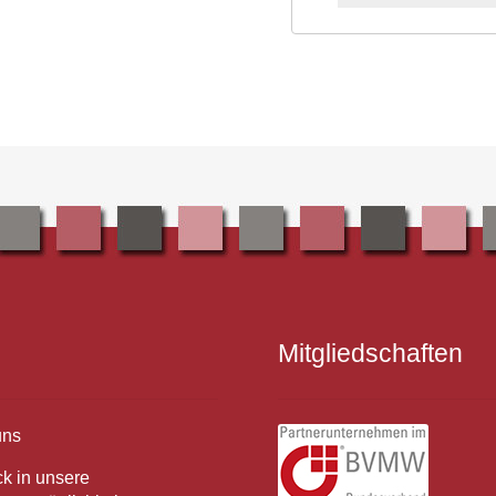
Mitgliedschaften
uns
ck in unsere