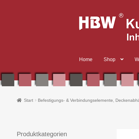
Zur
Zum
Navigation
Inhalt
springen
springen
Home
Shop
W
Start
Befestigungs- & Verbindungselemente, Deckenabh
Produktkategorien