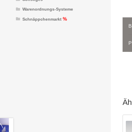
Warenordnungs-Systeme
Schnäppchenmarkt
B
P
Äh