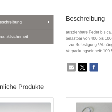
bis
1kg
Beschreibung
Menge
eschreibung
ausziehbare Feder bis ca.
roduktsicherheit
belastbar von 400 bis 10
– zur Befestigung / Abh
Verpackungseinheit: 100 
nliche Produkte