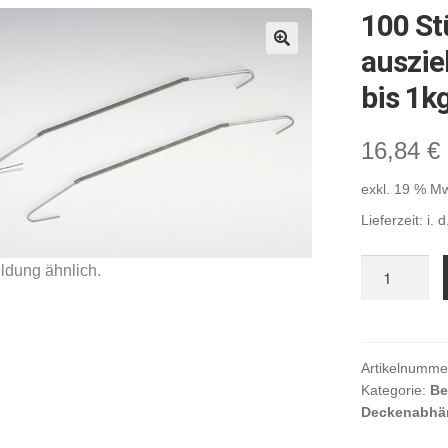
100 St
auszie
🔍
bis 1k
16,84
€
exkl. 19 % M
Lieferzeit:
i. 
100
Stück
Mobilspirale
ausziehbar
bis
Artikelnumme
Kategorie:
Be
ca.
Deckenabhän
1,5m,
belastbar