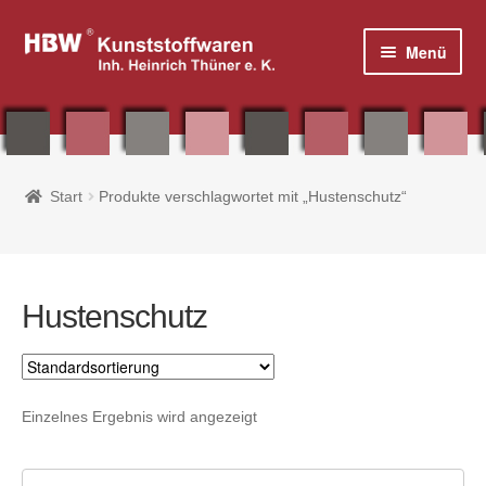
Zur
Zum
Menü
Navigation
Inhalt
springen
springen
Home
Start
Produkte verschlagwortet mit „Hustenschutz“
Shop
Plakatrahmen, Plakatständer & Zubehör
Hustenschutz
Tisch- / Thekenaufsteller & Prospektboxen
Plakattaschen aus Acryl und PVC
Einzelnes Ergebnis wird angezeigt
Fahnen & Zubehör