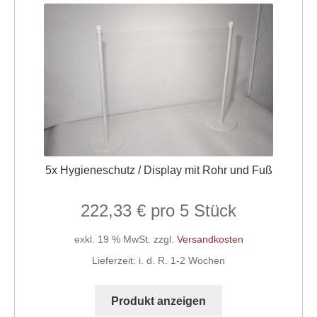
Befestigungs- & Verbindungselemente,
Deckenabhängungen, Super-Grips
Abhängesysteme & Klemmprofile,
Scannerschienen & Zubehör
Gehwegaufsteller, A-Standschilder,
Klapprahmen
Displaystecksysteme & Zubehör, Schilder
5x Hygieneschutz / Display mit Rohr und Fuß
Sonstiges
222,33
€
Warenordnungs-Systeme
exkl. 19 % MwSt.
zzgl.
Versandkosten
Schnäppchenmarkt
Lieferzeit:
i. d. R. 1-2 Wochen
Warenkorb
Produkt anzeigen